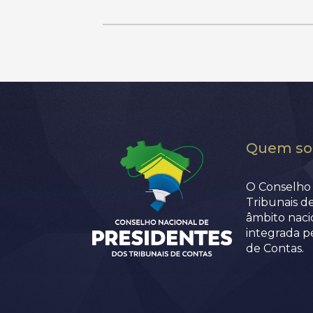
Quem s
O Conselho 
Tribunais d
âmbito nacio
integrada p
de Contas.