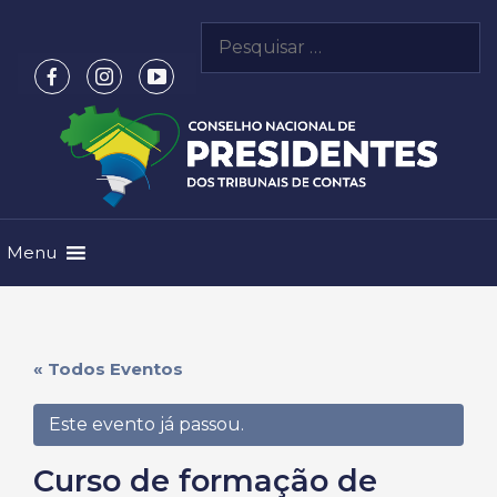
Pular
Pesquisar
para
por:
o
conteúdo
Menu
« Todos Eventos
Este evento já passou.
Curso de formação de