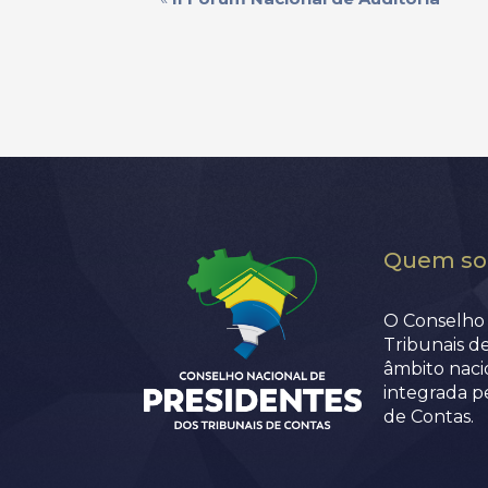
Quem s
O Conselho 
Tribunais d
âmbito nacio
integrada p
de Contas.