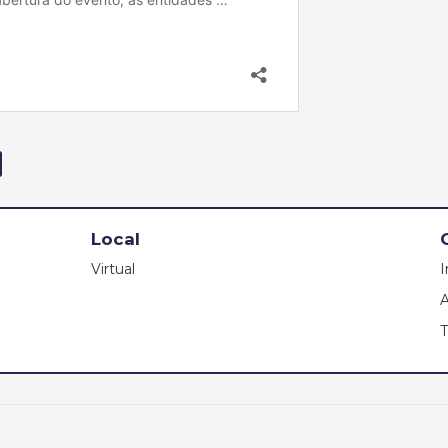
Local
Virtual
I
T