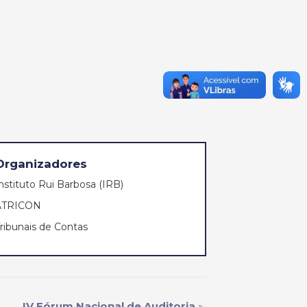
Organizadores
nstituto Rui Barbosa (IRB)
ATRICON
ribunais de Contas
IV Fórum Nacional de Auditoria
»