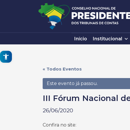
Pular
para
o
conteúdo
Início
Institucional
Open toolbar
« Todos Eventos
Este evento já passou.
III Fórum Nacional de
26/06/2020
Confira no site: