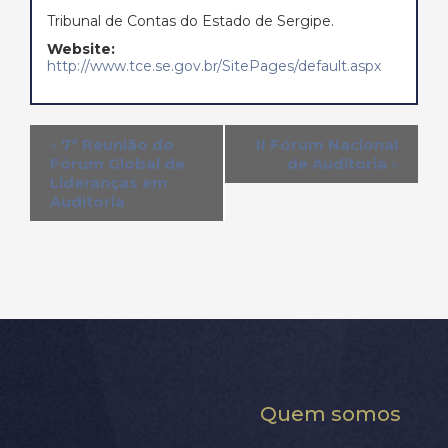
Tribunal de Contas do Estado de Sergipe.
Website:
http://www.tce.se.gov.br/SitePages/default.aspx
«
7º Reunião do
II Fórum Nacional
Fórum Global de
de Auditoria
»
Lideranças em
Auditoria
Quem somos