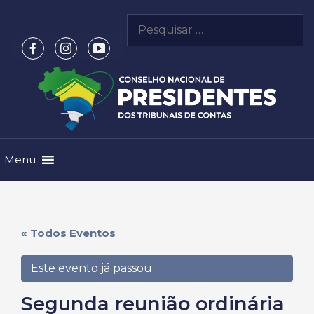
Pular
Pesquisar
para
por:
o
conteúdo
Menu
« Todos Eventos
Este evento já passou.
Segunda reunião ordinária