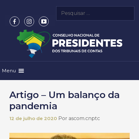
Pular
Pesquisar
para
por:
o
conteúdo
Menu
Artigo – Um balanço da
pandemia
12 de julho de 2020
Por
ascom.cnptc