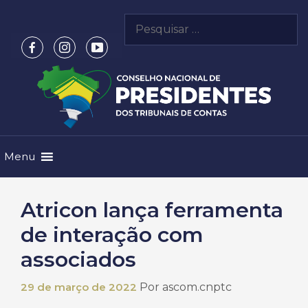
Pular
Pesquisar
para
por:
o
conteúdo
Menu
Atricon lança ferramenta
de interação com
associados
29 de março de 2022
Por
ascom.cnptc