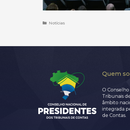
Categorias
Notícias
Quem s
O Conselho 
Tribunais d
âmbito nacio
integrada p
de Contas.