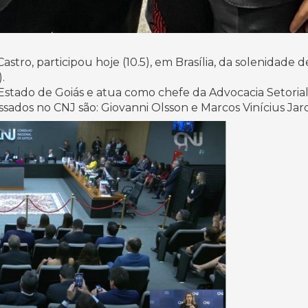
tro, participou hoje (10.5), em Brasília, da solenidade
.
 Estado de Goiás e atua como chefe da Advocacia Setori
ssados no CNJ são: Giovanni Olsson e Marcos Vinícius Ja