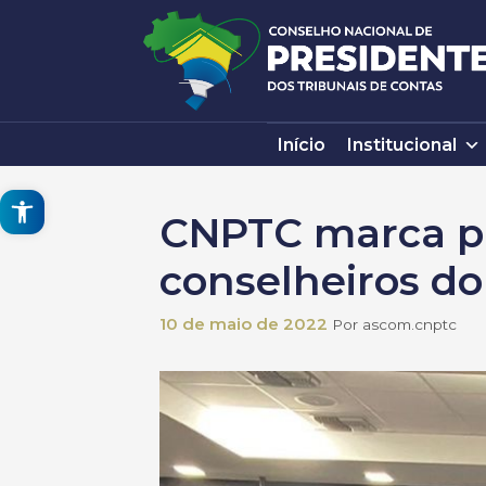
Pular
para
o
conteúdo
Início
Institucional
Open toolbar
CNPTC marca pr
conselheiros d
10 de maio de 2022
Por
ascom.cnptc