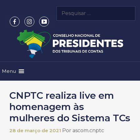
Pular
Pesquisar
para
por:
o
conteúdo
Menu
CNPTC realiza live em
homenagem às
mulheres do Sistema TCs
28 de março de 2021
Por
ascom.cnptc