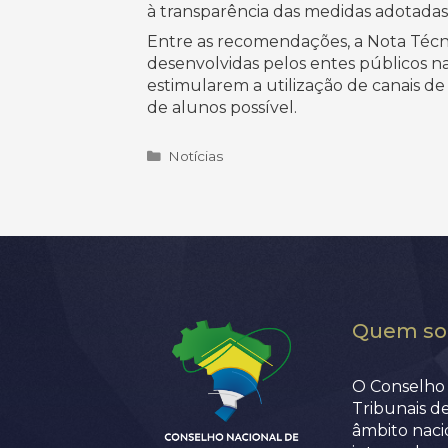
à transparência das medidas adotadas
Entre as recomendações, a Nota Técni
desenvolvidas pelos entes públicos 
estimularem a utilização de canais d
de alunos possível.
Categorias
Notícias
Quem s
O Conselho 
Tribunais d
âmbito nacio