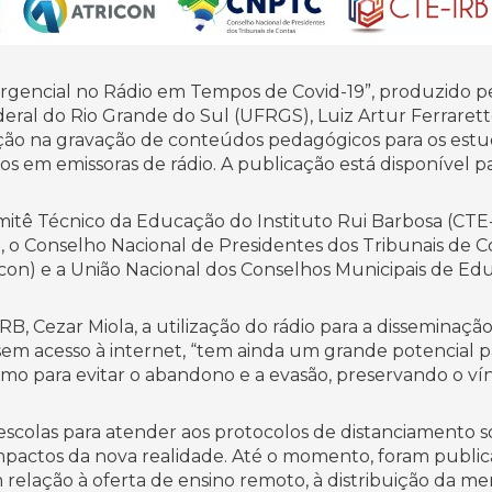
ergencial no Rádio em Tempos de Covid-19”, produzido 
eral do Rio Grande do Sul (UFRGS), Luiz Artur Ferraret
ucação na gravação de conteúdos pedagógicos para os est
ços em emissoras de rádio. A publicação está disponível 
 Comitê Técnico da Educação do Instituto Rui Barbosa (CT
n), o Conselho Nacional de Presidentes dos Tribunais de 
con) e a União Nacional dos Conselhos Municipais de E
, Cezar Miola, a utilização do rádio para a disseminaçã
sem acesso à internet, “tem ainda um grande potencial p
smo para evitar o abandono e a evasão, preservando o v
colas para atender aos protocolos de distanciamento soc
mpactos da nova realidade. Até o momento, foram publicad
relação à oferta de ensino remoto, à distribuição da me