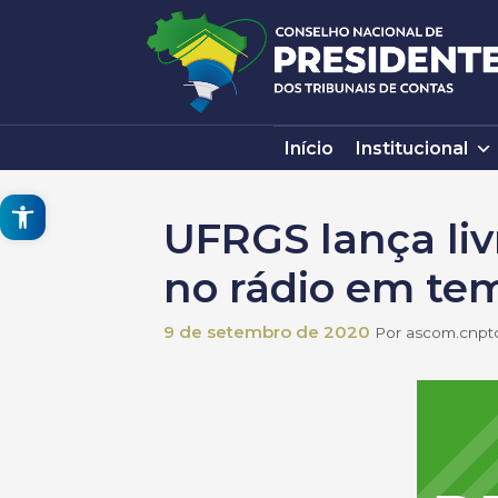
Pular
para
o
conteúdo
Início
Institucional
Open toolbar
UFRGS lança liv
no rádio em tem
9 de setembro de 2020
Por
ascom.cnpt