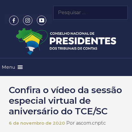
Pular
Pesquisar
para
por:
o
conteúdo
Menu
Confira o vídeo da sessão
especial virtual de
aniversário do TCE/SC
6 de novembro de 2020
Por
ascom.cnptc