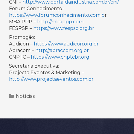
CNI –
http://www.portaldaindustria.com.br/cni/
Forum Conhecimento-
https://www.forumconhecimento.com.b
r
MBA PPP –
http://mbappp.com
FESPSP –
https://www.fespsp.org.br
Promoção:
Audicon –
https://www.audicon.org.br
Abracom –
http://abraccom.org.br
CNPTC –
https://www.cnptcbr.org
Secretaria Executiva:
Projecta Eventos & Marketing –
http://www.projectaeventos.com.br
Categorias
Notícias