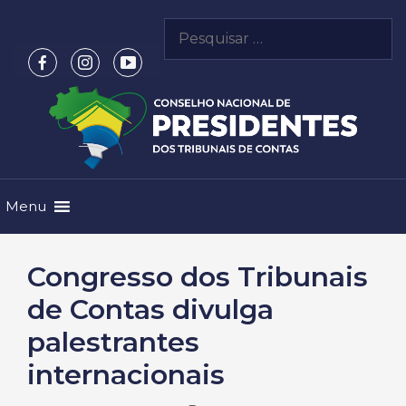
Pular
Pesquisar
para
por:
o
conteúdo
Menu
Congresso dos Tribunais
de Contas divulga
palestrantes
internacionais