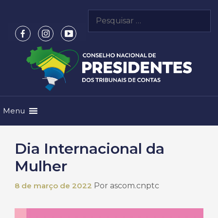
Pular
Pesquisar
para
por:
o
conteúdo
Menu
Dia Internacional da
Mulher
8 de março de 2022
Por
ascom.cnptc