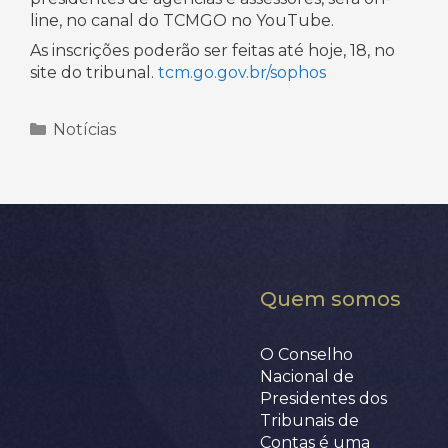
line, no canal do TCMGO no YouTube.
As inscrições poderão ser feitas até hoje, 18, no
site do tribunal.
tcm.go.gov.br/sophos
Categorias
Notícias
Quem somos
O Conselho
Nacional de
Presidentes dos
Tribunais de
Contas é uma