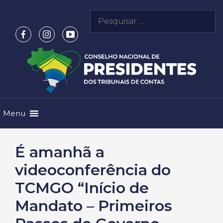
Pular
Pesquisar
para
por:
o
conteúdo
Menu
É amanhã a
videoconferência do
TCMGO “Início de
Mandato – Primeiros