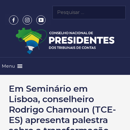
Pular
Pesquisar
para
por:
o
conteúdo
Menu
Em Seminário em
Lisboa, conselheiro
Rodrigo Chamoun (TCE-
ES) apresenta palestra