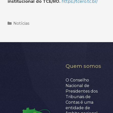
institucional do TCE/RO.
https://tcero.tc.br/
Categorias
Notícias
Quem somos
O Conselho
Nacional de
Presidentes dos
Tribunais de
Contas é uma
entidade de