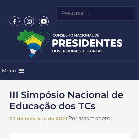
Pular
Pesquisar
para
por:
o
conteúdo
Menu
III Simpósio Nacional de
Educação dos TCs
22 de fevereiro de 2021
Por
ascom.cnptc