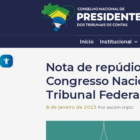
Pular
para
o
conteúdo
Início
Institucional
Open toolbar
Nota de repúdio
Congresso Nacio
Tribunal Federa
8 de janeiro de 2023
Por
ascom.cnptc