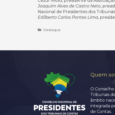
Cezar Miola
, presidente da Associaçã
Joaquim Alves de Castro Neto
, pres
Nacional de Presidentes dos Tribunai
Edilberto Carlos Pontes Lima
, presid
Categorias
Destaque
Quem s
O Conselho 
Tribunais d
âmbito nacio
integrada p
de Contas.