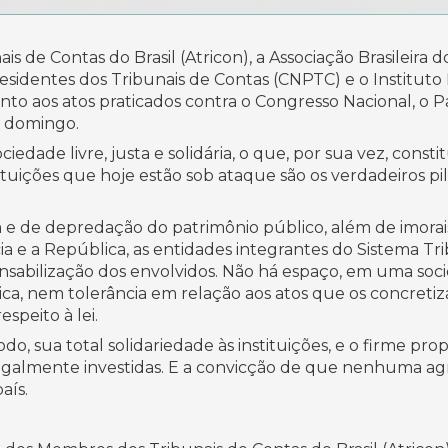
 de Contas do Brasil (Atricon), a Associação Brasileira 
esidentes dos Tribunais de Contas (CNPTC) e o Instituto
o aos atos praticados contra o Congresso Nacional, o P
e domingo.
edade livre, justa e solidária, o que, por sua vez, const
stituições que hoje estão sob ataque são os verdadeiros 
a e de depredação do patrimônio público, além de imorai
ia e a República, as entidades integrantes do Sistema T
nsabilização dos envolvidos. Não há espaço, em uma soci
a, nem tolerância em relação aos atos que os concretiza
speito à lei.
odo, sua total solidariedade às instituições, e o firme pr
legalmente investidas. E a convicção de que nenhuma agr
aís.