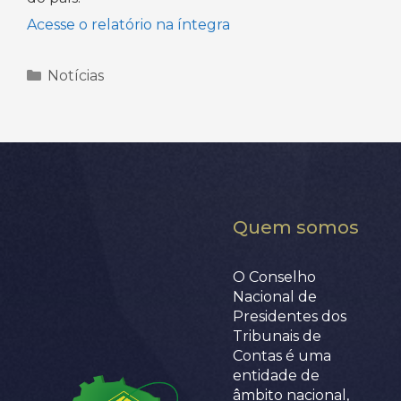
Acesse o relatório na íntegra
Categorias
Notícias
Quem somos
O Conselho
Nacional de
Presidentes dos
Tribunais de
Contas é uma
entidade de
âmbito nacional,