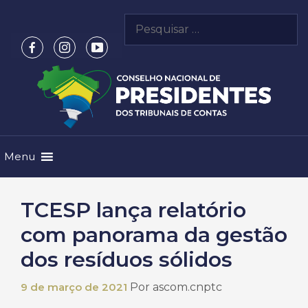
Pular
Pesquisar
para
por:
o
conteúdo
Menu
TCESP lança relatório
com panorama da gestão
dos resíduos sólidos
9 de março de 2021
Por
ascom.cnptc