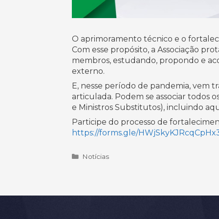
O aprimoramento técnico e o fortalecim
Com esse propósito, a Associação prot
membros, estudando, propondo e ac
externo.
E, nesse período de pandemia, vem tr
articulada. Podem se associar todos o
e Ministros Substitutos), incluindo 
Participe do processo de fortalecimen
https://forms.gle/HWjSkyKJRcqCpHx
Categorias
Notícias