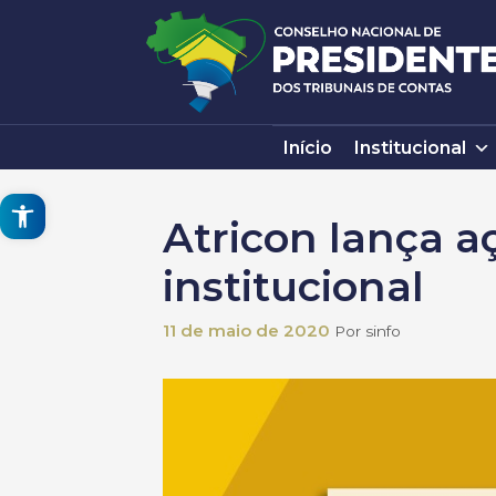
Pular
para
o
conteúdo
Início
Institucional
Open toolbar
Atricon lança a
institucional
11 de maio de 2020
Por
sinfo