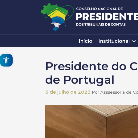
Pular
para
o
conteúdo
Início
Institucional
Open toolbar
Presidente do C
de Portugal
3 de julho de 2023
Por
Asssessoria de 