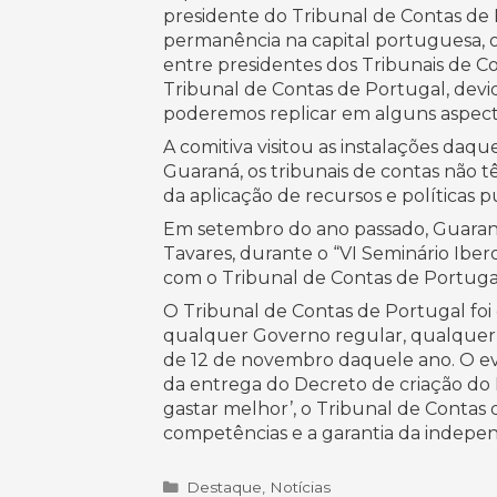
presidente do Tribunal de Contas de 
permanência na capital portuguesa, o
entre presidentes dos Tribunais de C
Tribunal de Contas de Portugal, devi
poderemos replicar em alguns aspectos
A comitiva visitou as instalações daq
Guaraná, os tribunais de contas não t
da aplicação de recursos e políticas 
Em setembro do ano passado, Guaraná
Tavares, durante o “VI Seminário Iber
com o Tribunal de Contas de Portugal
O Tribunal de Contas de Portugal foi
qualquer Governo regular, qualquer qu
de 12 de novembro daquele ano. O ev
da entrega do Decreto de criação do D
gastar melhor’, o Tribunal de Contas
competências e a garantia da indepe
Categorias
Destaque
,
Notícias