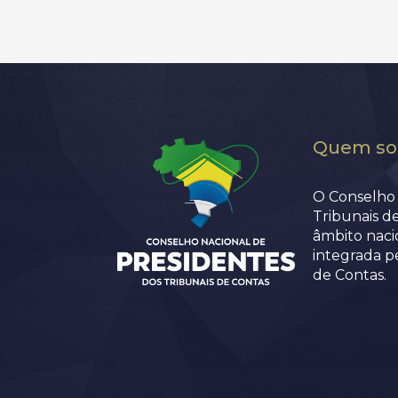
Quem s
O Conselho 
Tribunais d
âmbito nacio
integrada p
de Contas.