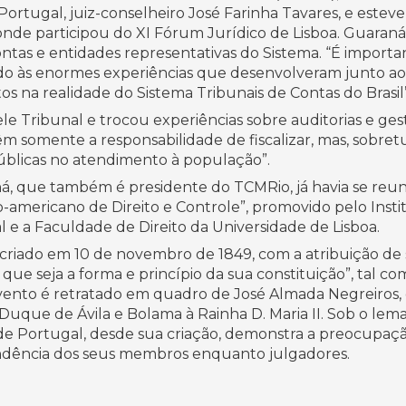
Portugal, juiz-conselheiro José Farinha Tavares, e este
nde participou do XI Fórum Jurídico de Lisboa. Guaraná
ontas e entidades representativas do Sistema. “É import
do às enormes experiências que desenvolveram junto ao
 na realidade do Sistema Tribunais de Contas do Brasil”
uele Tribunal e trocou experiências sobre auditorias e g
êm somente a responsabilidade de fiscalizar, mas, sobretu
públicas no atendimento à população”.
, que também é presidente do TCMRio, já havia se reun
o-americano de Direito e Controle”, promovido pelo Insti
 e a Faculdade de Direito da Universidade de Lisboa.
 criado em 10 de novembro de 1849, com a atribuição de 
e seja a forma e princípio da sua constituição”, tal com
ento é retratado em quadro de José Almada Negreiros,
uque de Ávila e Bolama à Rainha D. Maria II. Sob o lema
 de Portugal, desde sua criação, demonstra a preocupaçã
ndência dos seus membros enquanto julgadores.