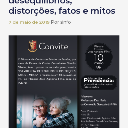
desequilíbrios,
distorções, fatos e mitos
7 de maio de 2019
Por
sinfo