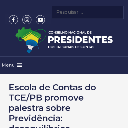
Pular
Pesquisar
para
por:
o
conteúdo
Menu
Escola de Contas do
TCE/PB promove
palestra sobre
Previdência: