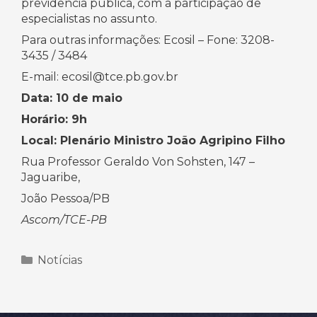
previdência pública, com a participação de
especialistas no assunto.
Para outras informações: Ecosil – Fone: 3208-
3435 / 3484
E-mail: ecosil@tce.pb.gov.br
Data: 10 de maio
Horário: 9h
Local: Plenário Ministro João Agripino Filho
Rua Professor Geraldo Von Sohsten, 147 –
Jaguaribe,
João Pessoa/PB
Ascom/TCE-PB
Categorias
Notícias