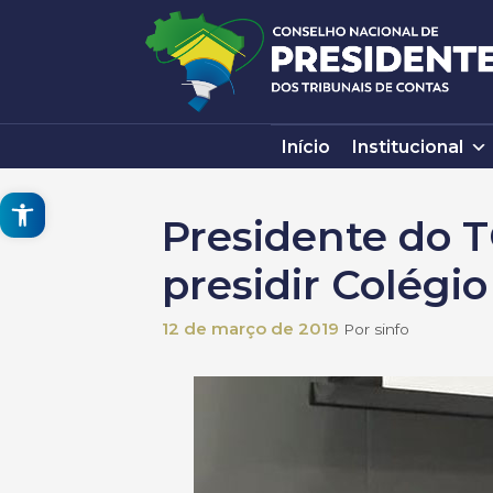
Pular
para
o
conteúdo
Início
Institucional
Open toolbar
Presidente do T
presidir Colégi
12 de março de 2019
Por
sinfo