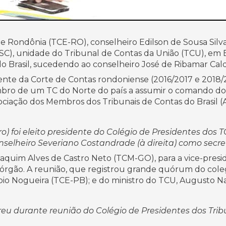
Rondônia (TCE-RO), conselheiro Edilson de Sousa Silva, fo
SC), unidade do Tribunal de Contas da União (TCU), em Bra
do Brasil, sucedendo ao conselheiro José de Ribamar Ca
ente da Corte de Contas rondoniense (2016/2017 e 2018/2
mbro de um TC do Norte do país a assumir o comando do 
ociação dos Membros dos Tribunais de Contas do Brasil (A
o) foi eleito presidente do Colégio de Presidentes dos 
nselheiro Severiano Costandrade (à direita) como secre
oaquim Alves de Castro Neto (TCM-GO), para a vice-presi
o órgão. A reunião, que registrou grande quórum do col
bio Nogueira (TCE-PB); e do ministro do TCU, Augusto Na
rreu durante reunião do Colégio de Presidentes dos Trib