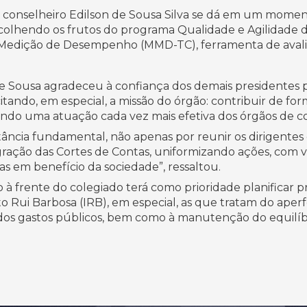
o conselheiro Edilson de Sousa Silva se dá em um momen
tão colhendo os frutos do programa Qualidade e Agilidade 
e Medição de Desempenho (MMD-TC), ferramenta de avali
e Sousa agradeceu à confiança dos demais presidentes po
 citando, em especial, a missão do órgão: contribuir de f
endo uma atuação cada vez mais efetiva dos órgãos de c
ância fundamental, não apenas por reunir os dirigentes 
tegração das Cortes de Contas, uniformizando ações, com v
cas em benefício da sociedade”, ressaltou.
à frente do colegiado terá como prioridade planificar 
uto Rui Barbosa (IRB), em especial, as que tratam do ap
 dos gastos públicos, bem como à manutenção do equilíbri