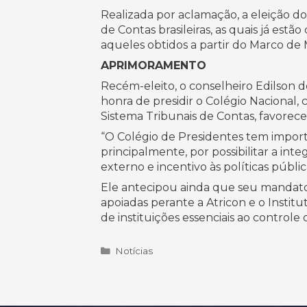
Realizada por aclamação, a eleição d
de Contas brasileiras, as quais já es
aqueles obtidos a partir do Marco d
APRIMORAMENTO
Recém-eleito, o conselheiro Edilson d
honra de presidir o Colégio Nacional,
Sistema Tribunais de Contas, favorec
“O Colégio de Presidentes tem import
principalmente, por possibilitar a in
externo e incentivo às políticas públi
Ele antecipou ainda que seu mandato 
apoiadas perante a Atricon e o Instit
de instituições essenciais ao controle
Categorias
Notícias