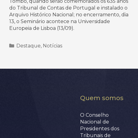
Tombo, quando serão comemorados os 635 anos
do Tribunal de Contas de Portugal e instalado o
Arquivo Histórico Nacional; no encerramento, dia
13, o Seminário acontece na Universidade
Europeia de Lisboa (13/09).
Categorias
Destaque
,
Notícias
Quem somos
O Conselho
Nacional de
Presidentes dos
Tribunais de