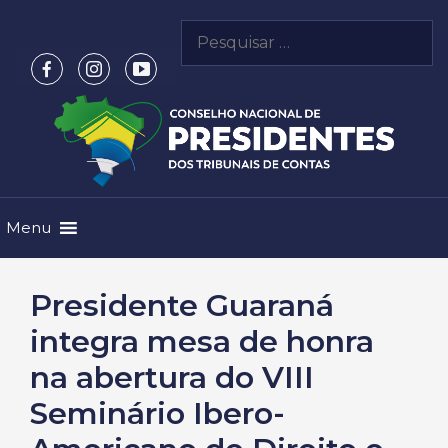
Pular
Pesquisar
para
por:
o
conteúdo
Menu
Presidente Guaraná
integra mesa de honra
na abertura do VIII
Seminário Ibero-