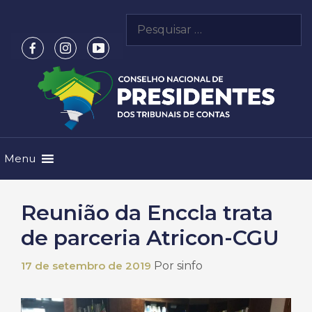
Pular
Pesquisar
para
por:
o
conteúdo
Menu
Reunião da Enccla trata
de parceria Atricon-CGU
17 de setembro de 2019
Por
sinfo