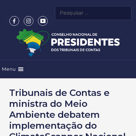
Pular
Pesquisar
para
por:
o
conteúdo
Menu
Tribunais de Contas e
ministra do Meio
Ambiente debatem
implementação do