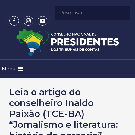
Pular
Pesquisar
para
por:
o
conteúdo
Menu
Leia o artigo do
conselheiro Inaldo
Paixão (TCE-BA)
“Jornalismo e literatura: