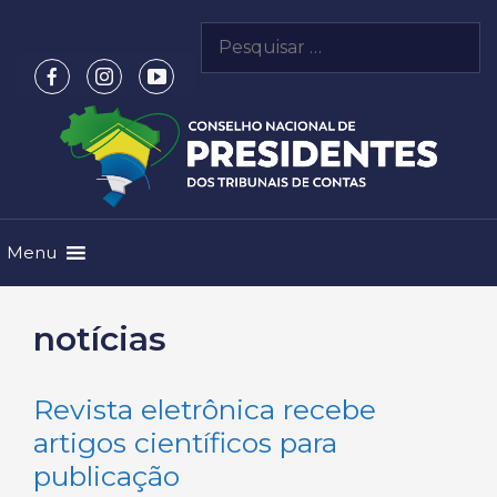
Pular
Pesquisar
para
por:
o
conteúdo
Menu
notícias
Revista eletrônica recebe
artigos científicos para
publicação