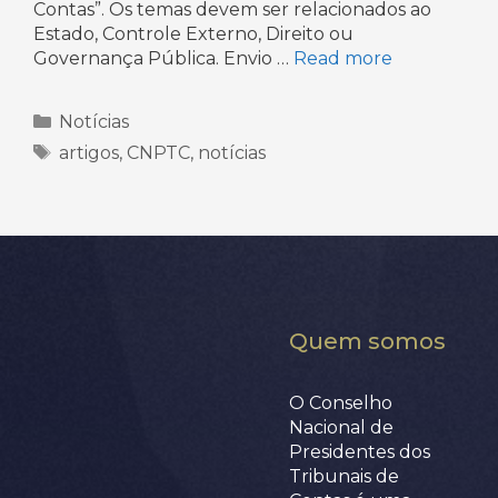
Contas”. Os temas devem ser relacionados ao
Estado, Controle Externo, Direito ou
Governança Pública. Envio …
Read more
Categorias
Notícias
Tags
artigos
,
CNPTC
,
notícias
Quem somos
O Conselho
Nacional de
Presidentes dos
Tribunais de